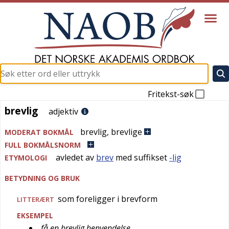
Fritekst-søk
brevlig
brevlig
adjektiv
brevlig
,
brevlige
MODERAT BOKMÅL
FULL BOKMÅLSNORM
avledet av
brev
med suffikset
-lig
ETYMOLOGI
BETYDNING OG BRUK
som foreligger i brevform
LITTERÆRT
EKSEMPEL
få en brevlig henvendelse