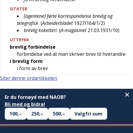
SITATER
[agentene] førte korrespondanse brevlig og
telegrafisk
(
Arbeiderbladet
1927/164/1/2
)
brevlig koketteri
(
A-magasinet
21.03.1931/10
)
UTTRYKK
brevlig forbindelse
forbindelse ved at man skriver brev til hverandre
i brevlig form
i form av brev
Siter denne ordartikkelen
Er du fornøyd med NAOB?
Bli med og bidra!
100,–
250,–
500,–
Valgfri sum