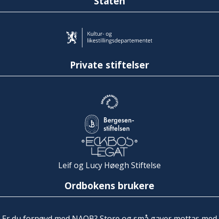
Staten
Private stiftelser
Leif og Lucy Høegh Stiftelse
Ordbokens brukere
Er du fornøyd med NAOB? Store og små gaver mottas med