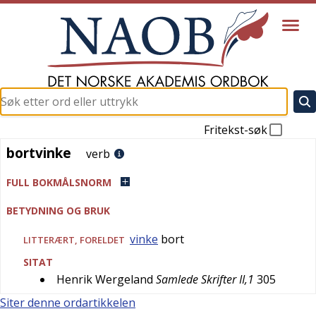
Fritekst-søk
bortvinke
bortvinke
verb
FULL BOKMÅLSNORM
BETYDNING OG BRUK
vinke
bort
LITTERÆRT
,
FORELDET
SITAT
Henrik Wergeland
Samlede Skrifter II,1
305
Siter denne ordartikkelen