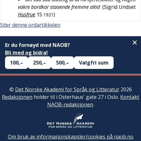
vakre bordkar staaende fremme altid
(
Sigrid Undset
Husfrue
15
)
1921
Siter denne ordartikkelen
Er du fornøyd med NAOB?
Bli med og bidra!
100,–
250,–
500,–
Valgfri sum
©
Det Norske Akademi for Språk og Litteratur
2026
Redaksjonen
holder til i Osterhaus' gate 27 i Oslo.
Kontakt
NAOB-redaksjonen
.
Om bruk av informasjonskapsler/cookies på naob.no