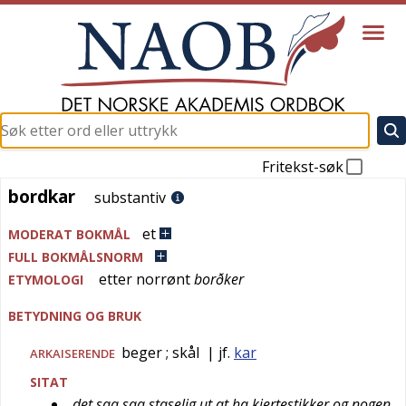
Fritekst-søk
bordkar
bordkar
substantiv
et
MODERAT BOKMÅL
FULL BOKMÅLSNORM
etter
norrønt
borðker
ETYMOLOGI
BETYDNING OG BRUK
beger
; skål
| jf.
kar
ARKAISERENDE
SITAT
det saa saa staselig ut at ha kjertestikker og nogen