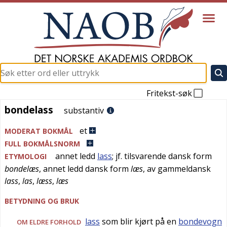
Fritekst-søk
bondelass
bondelass
substantiv
et
MODERAT BOKMÅL
FULL BOKMÅLSNORM
annet ledd
lass
; jf. tilsvarende
dansk
form
ETYMOLOGI
bondelæs
, annet ledd
dansk
form
læs
, av
gammeldansk
lass
,
las
,
læss
,
læs
BETYDNING OG BRUK
lass
som blir kjørt på en
bondevogn
OM ELDRE FORHOLD