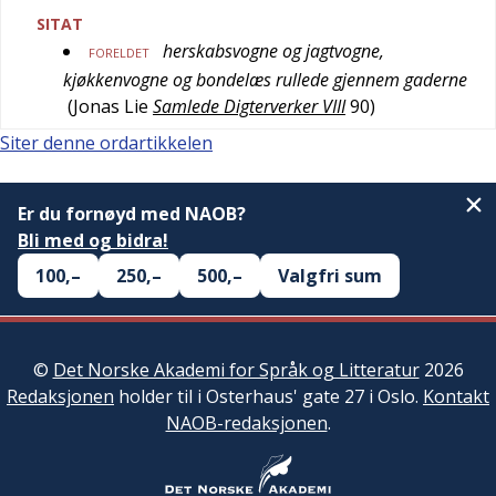
SITAT
herskabsvogne og jagtvogne,
FORELDET
kjøkkenvogne og bondelæs rullede gjennem gaderne
(
Jonas Lie
Samlede Digterverker VIII
90
)
Siter denne ordartikkelen
Er du fornøyd med NAOB?
Bli med og bidra!
100,–
250,–
500,–
Valgfri sum
©
Det Norske Akademi for Språk og Litteratur
2026
Redaksjonen
holder til i Osterhaus' gate 27 i Oslo.
Kontakt
NAOB-redaksjonen
.