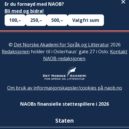
Er du fornøyd med NAOB?
Bli med og bidra!
100,–
250,–
500,–
Valgfri sum
©
Det Norske Akademi for Språk og Litteratur
2026
Redaksjonen
holder til i Osterhaus' gate 27 i Oslo.
Kontakt
NAOB-redaksjonen
.
Om bruk av informasjonskapsler/cookies på naob.no
NAOBs finansielle støttespillere i 2026
Staten