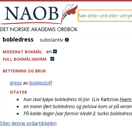
bobledress
bobledress
substantiv
en
MODERAT BOKMÅL
FULL BOKMÅLSNORM
BETYDNING OG BRUK
dress
av
boblestoff
SITATER
hun skal kjøpe bobledress til Jon
(
Liv Køltzow
Hvem 
en mann iført bobledress og pelslue kom ut på vera
På kalde dager [var farmor kledd i]: turkis bobledress
Siter denne ordartikkelen