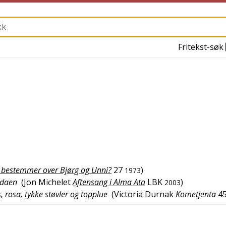
Fritekst-søk
bestemmer over Bjørg og Unni?
27
)
1973
ndaen
(
Jon Michelet
Aftensang i Alma Ata
LBK
)
2003
, rosa, tykke støvler og topplue
(
Victoria Durnak
Kometjenta
4