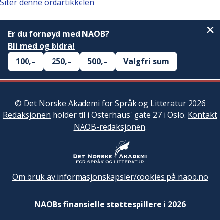
Siter denne ordartikkelen
Er du fornøyd med NAOB?
Bli med og bidra!
100,–
250,–
500,–
Valgfri sum
©
Det Norske Akademi for Språk og Litteratur
2026
Redaksjonen
holder til i Osterhaus' gate 27 i Oslo.
Kontakt
NAOB-redaksjonen
.
Om bruk av informasjonskapsler/cookies på naob.no
NAOBs finansielle støttespillere i 2026