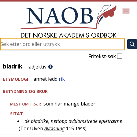
Fritekst-søk
bladrik
bladrik
adjektiv
annet ledd
rik
ETYMOLOGI
BETYDNING OG BRUK
som har mange blader
MEST OM TRÆR
SITAT
de bladrike, nettopp avblomstrede epletrærne
(
Tor Ulven
Avløsning
115
)
1993