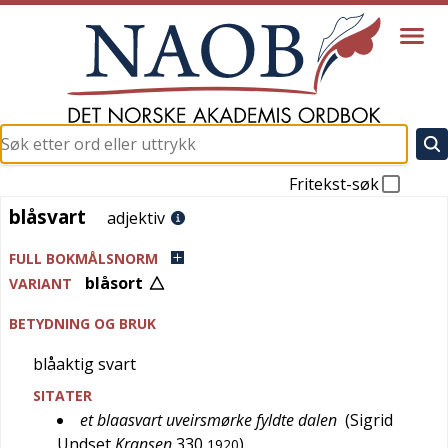
Fritekst-søk
blåsvart
blåsvart
adjektiv
FULL BOKMÅLSNORM
blåsort
VARIANT
BETYDNING OG BRUK
blåaktig svart
SITATER
et blaasvart uveirsmørke fyldte dalen
(
Sigrid
Undset
Kransen
330
)
1920