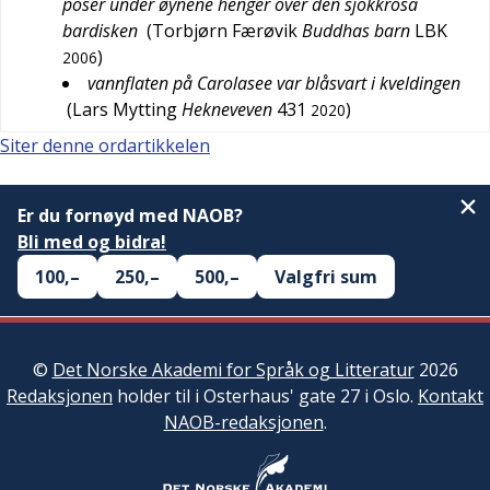
poser under øynene henger over den sjokkrosa
bardisken
(
Torbjørn Færøvik
Buddhas barn
LBK
)
2006
vannflaten på Carolasee var blåsvart i kveldingen
(
Lars Mytting
Hekneveven
431
)
2020
Siter denne ordartikkelen
Er du fornøyd med NAOB?
Bli med og bidra!
100,–
250,–
500,–
Valgfri sum
©
Det Norske Akademi for Språk og Litteratur
2026
Redaksjonen
holder til i Osterhaus' gate 27 i Oslo.
Kontakt
NAOB-redaksjonen
.