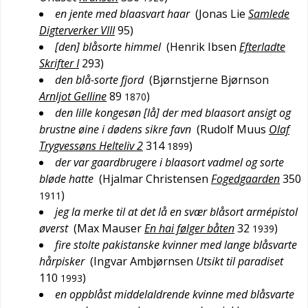
en jente med blaasvart haar
(
Jonas Lie
Samlede
Digterverker VIII
95
)
[den] blåsorte himmel
(
Henrik Ibsen
Efterladte
Skrifter I
293
)
den blå-sorte fjord
(
Bjørnstjerne Bjørnson
Arnljot Gelline
89
)
1870
den lille kongesøn [lå] der med blaasort ansigt og
brustne øine i dødens sikre favn
(
Rudolf Muus
Olaf
Trygvessøns Helteliv 2
314
)
1899
der var gaardbrugere i blaasort vadmel og sorte
bløde hatte
(
Hjalmar Christensen
Fogedgaarden
350
)
1911
jeg la merke til at det lå en svær blåsort armépistol
øverst
(
Max Mauser
En hai følger båten
32
)
1939
fire stolte pakistanske kvinner med lange blåsvarte
hårpisker
(
Ingvar Ambjørnsen
Utsikt til paradiset
110
)
1993
en oppblåst middelaldrende kvinne med blåsvarte