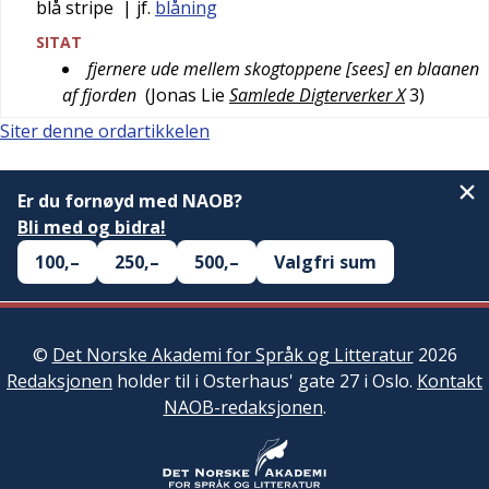
blå stripe
| jf.
blåning
SITAT
fjernere ude mellem skogtoppene [sees] en blaanen
af fjorden
(
Jonas Lie
Samlede Digterverker X
3
)
Siter denne ordartikkelen
Er du fornøyd med NAOB?
Bli med og bidra!
100,–
250,–
500,–
Valgfri sum
©
Det Norske Akademi for Språk og Litteratur
2026
Redaksjonen
holder til i Osterhaus' gate 27 i Oslo.
Kontakt
NAOB-redaksjonen
.