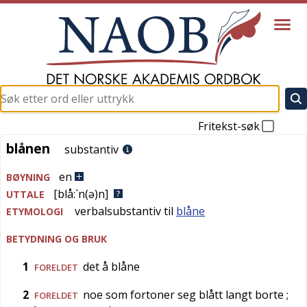
Fritekst-søk
blånen
blånen
substantiv
en
BØYNING
[blå:`n(ə)n]
UTTALE
verbalsubstantiv til
blåne
ETYMOLOGI
BETYDNING OG BRUK
1
det å blåne
FORELDET
2
noe som fortoner seg blått langt borte
;
FORELDET