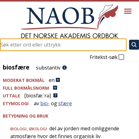
Fritekst-søk
biosfære
biosfære
substantiv
en
MODERAT BOKMÅL
FULL BOKMÅLSNORM
[biosfæ:`rə]
UTTALE
av
bio-
og
sfære
ETYMOLOGI
BETYDNING OG BRUK
del av jorden med omliggende
BIOLOGI
,
ØKOLOGI
atmosfære hvor det finnes organisk liv