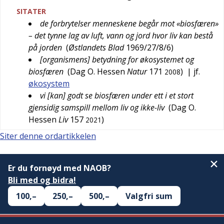
SITATER
de forbrytelser menneskene begår mot «biosfæren»
– det tynne lag av luft, vann og jord hvor liv kan bestå
på jorden
(
Østlandets Blad
1969/27/8/6
)
[organismens] betydning for økosystemet og
biosfæren
(
Dag O. Hessen
Natur
171
)
| jf.
2008
økosystem
vi [kan] godt se biosfæren under ett i et stort
gjensidig samspill mellom liv og ikke-liv
(
Dag O.
Hessen
Liv
157
)
2021
Siter denne ordartikkelen
Er du fornøyd med NAOB?
Bli med og bidra!
100,–
250,–
500,–
Valgfri sum