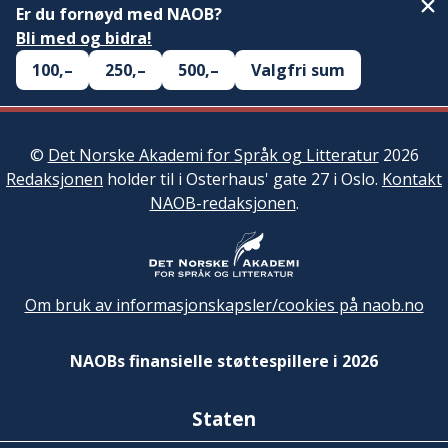
Er du fornøyd med NAOB?
Bli med og bidra!
100,–
250,–
500,–
Valgfri sum
©
Det Norske Akademi for Språk og Litteratur
2026
Redaksjonen
holder til i Osterhaus' gate 27 i Oslo.
Kontakt
NAOB-redaksjonen
.
Om bruk av informasjonskapsler/cookies på naob.no
NAOBs finansielle støttespillere i 2026
Staten