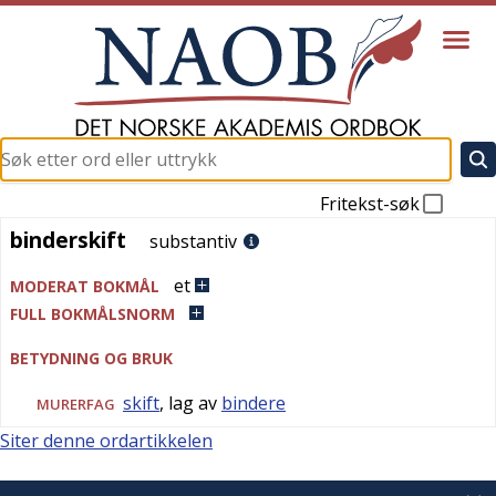
Fritekst-søk
binderskift
binderskift
substantiv
et
MODERAT BOKMÅL
FULL BOKMÅLSNORM
BETYDNING OG BRUK
skift
, lag av
bindere
MURERFAG
Siter denne ordartikkelen