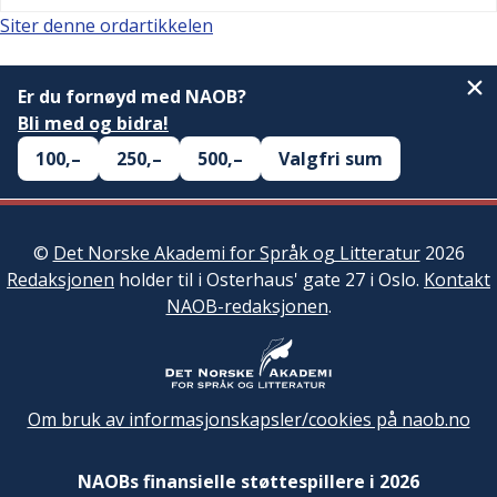
Siter denne ordartikkelen
Er du fornøyd med NAOB?
Bli med og bidra!
100,–
250,–
500,–
Valgfri sum
©
Det Norske Akademi for Språk og Litteratur
2026
Redaksjonen
holder til i Osterhaus' gate 27 i Oslo.
Kontakt
NAOB-redaksjonen
.
Om bruk av informasjonskapsler/cookies på naob.no
NAOBs finansielle støttespillere i 2026