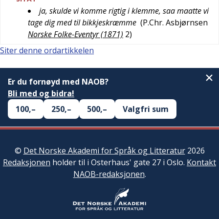
ja, skulde vi komme rigtig i klemme, saa maatte vi
tage dig med til bikkjeskræmme
(
P.Chr. Asbjørnsen
Norske Folke-Eventyr (1871)
2
)
Siter denne ordartikkelen
Er du fornøyd med NAOB?
Bli med og bidra!
100,–
250,–
500,–
Valgfri sum
©
Det Norske Akademi for Språk og Litteratur
2026
Redaksjonen
holder til i Osterhaus' gate 27 i Oslo.
Kontakt
NAOB-redaksjonen
.