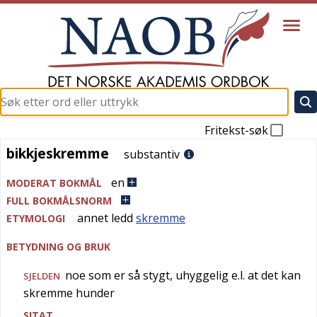
Fritekst-søk
bikkjeskremme
bikkjeskremme
substantiv
en
MODERAT BOKMÅL
FULL BOKMÅLSNORM
annet ledd
skremme
ETYMOLOGI
BETYDNING OG BRUK
noe som er så stygt, uhyggelig e.l. at det kan
SJELDEN
skremme hunder
SITAT