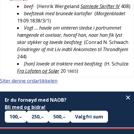
beef-
(
Henrik Wergeland
Samlede Skrifter IV
408
)
beefsteak med brunede kartofler
(
Morgenbladet
19.09.1838/3/1
)
Vogt … havde om vinteren stedse i portrummet
hængende et oxelaar, hvoraf han, naar han fik lyst
skar stykker og lavede beafsteg
(
Conrad N. Schwach
Erindringer af mit Liv indtil Ankomsten til Throndhjem
244
)
[han] lovede at traktere med beafsteg
(
H. Schulze
Fra Lofoten og Solør
20
)
1865
Siter denne ordartikkelen
Er du fornøyd med NAOB?
Bli med og bidra!
100,–
250,–
500,–
Valgfri sum