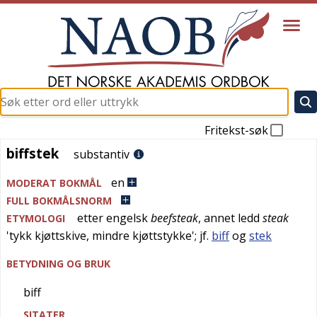
Fritekst-søk
biffstek
biffstek
substantiv
en
MODERAT BOKMÅL
FULL BOKMÅLSNORM
etter
engelsk
beefsteak
, annet ledd
steak
ETYMOLOGI
'
tykk kjøttskive, mindre kjøttstykke
'; jf.
biff
og
stek
BETYDNING OG BRUK
biff
SITATER