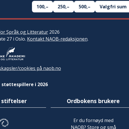
100,–
250,–
500,–
Valgfri sum
or Språk og Litteratur
2026
ate 27 i Oslo.
Kontakt NAOB-redaksjonen
.
kapsler/cookies på naob.no
 støttespillere i 2026
 stiftelser
Ordbokens brukere
Er du fornøyd med
NAOB? Store og små