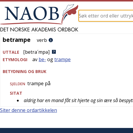
betrampe
betrampe
verb
[betra´mpə]
UTTALE
av
be-
og
trampe
ETYMOLOGI
BETYDNING OG BRUK
trampe på
SJELDEN
SITAT
aldrig har en mand fåt sit hjerte og sin ære så bespy
Siter denne ordartikkelen