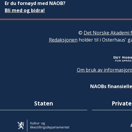
Er du fornøyd med NAOB?
Bli med og bidra!
©
Det Norske Akademi f
Redaksjonen
holder til i Osterhaus' g
Om bruk av informasjons
NAOBs finansielle
Staten
Private