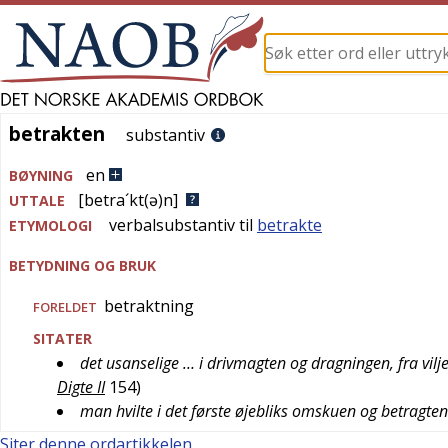
betrakten
betrakten
substantiv
en
BØYNING
[betra´kt(ə)n]
UTTALE
verbalsubstantiv til
betrakte
ETYMOLOGI
BETYDNING OG BRUK
betraktning
FORELDET
SITATER
det usanselige … i drivmagten og dragningen, fra viljel
Digte II
154
)
man hvilte i det første øjebliks omskuen og betragten
Siter denne ordartikkelen