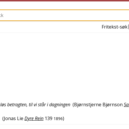
Fritekst-søk
øs betragten, til vi står i dagningen
(
Bjørnstjerne Bjørnson
Sa
(
Jonas Lie
Dyre Rein
139
)
1896