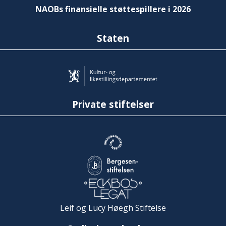
NAOBs finansielle støttespillere i 2026
Staten
Private stiftelser
Leif og Lucy Høegh Stiftelse