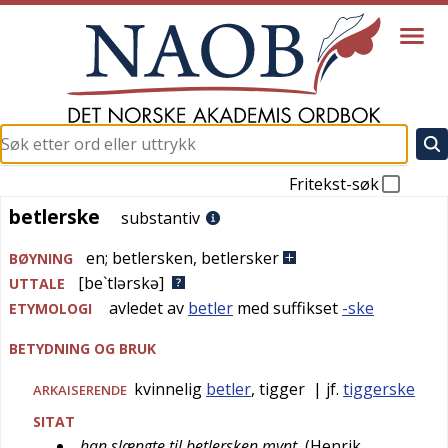
Fritekst-søk
betlerske
betlerske
substantiv
en
;
betlersken
,
betlersker
BØYNING
[be`tlərskə]
UTTALE
avledet av
betler
med suffikset
-ske
ETYMOLOGI
BETYDNING OG BRUK
kvinnelig
betler
, tigger
| jf.
tiggerske
ARKAISERENDE
SITAT
han slængte til betlersken mynt
(
Henrik