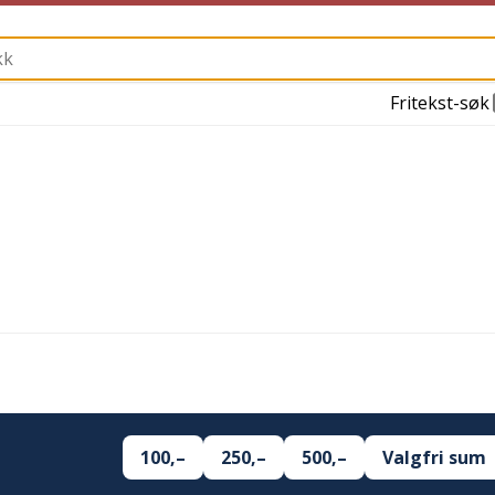
Fritekst-søk
100,–
250,–
500,–
Valgfri sum