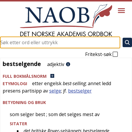
Fritekst-søk
bestselgende
bestselgende
adjektiv
FULL BOKMÅLSNORM
etter
engelsk
best-selling
; annet ledd
ETYMOLOGI
presens partisipp av
selge
; jf.
bestselger
BETYDNING OG BRUK
som selger best
; som det selges mest av
SITATER
det britiske Rover-selskapets bestselgende