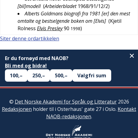
[bil]modell
(
Arbeiderbladet
1968/91/12/2
)
Alberts Goldmans biografi fra 1981 [er] den mest
omtalte og bestselgende boken om [Elvis]
(
Kjetil
Rolness
Elvis Presley
90
)
1998
Siter denne ordartikkelen
Er du fornøyd med NAOB?
Bli med og bidra!
100,–
250,–
500,–
Valgfri sum
©
Det Norske Akademi for Språk og Litteratur
2026
Redaksjonen
holder til i Osterhaus' gate 27 i Oslo.
Kontakt
NAOB-redaksjonen
.