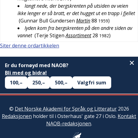
langt nede, der bergskrenten på utsiden av veien
ikke lenger er så bratt, er det hugget ut en trapp i fjellet
(
Gunnar Bull Gundersen
Martin
88
)
1959
lyden kom fra bergskrenten på den andre siden av
vannet
(
Terje Stigen
Assortiment
28
)
1982
Siter denne ordartikkelen
Er du fornøyd med NAOB?
Bli med og bidra!
100,–
250,–
500,–
Valgfri sum
©
Det Norske Akademi for Språk og Litteratur
2026
Redaksjonen
holder til i Osterhaus' gate 27 i Oslo.
Kontakt
NAOB-redaksjonen
.