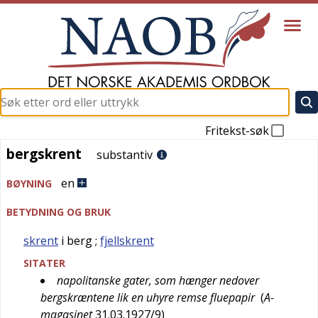
Fritekst-søk
bergskrent
bergskrent
substantiv
en
BØYNING
BETYDNING OG BRUK
skrent
i berg
;
fjellskrent
SITATER
napolitanske gater, som hænger nedover
bergskræntene lik en uhyre remse fluepapir
(
A-
magasinet
31.03.1927/9
)