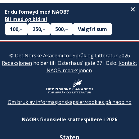
Er du fornøyd med NAOB?
Bli med og bidra!
100,–
250,–
500,–
Valgfri sum
©
Det Norske Akademi for Språk og Litteratur
2026
Redaksjonen
holder til i Osterhaus' gate 27 i Oslo.
Kontakt
NAOB-redaksjonen
.
Om bruk av informasjonskapsler/cookies på naob.no
NAOBs finansielle støttespillere i 2026
Staten