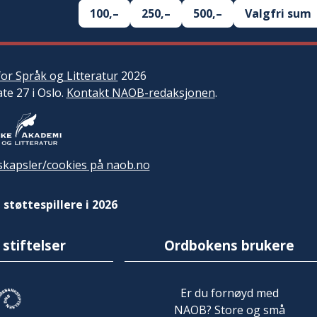
100,–
250,–
500,–
Valgfri sum
or Språk og Litteratur
2026
ate 27 i Oslo.
Kontakt NAOB-redaksjonen
.
kapsler/cookies på naob.no
 støttespillere i 2026
 stiftelser
Ordbokens brukere
Er du fornøyd med
NAOB? Store og små