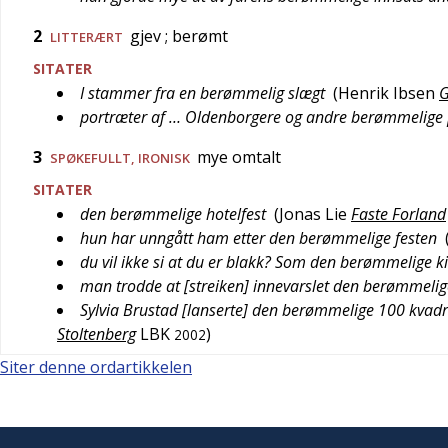
2
gjev
; berømt
LITTERÆRT
SITATER
I stammer fra en berømmelig slægt
(
Henrik Ibsen
G
portræter af … Oldenborgere og andre berømmelige
3
mye omtalt
SPØKEFULLT
,
IRONISK
SITATER
den berømmelige hotelfest
(
Jonas Lie
Faste Forland
hun har unngått ham etter den berømmelige festen
du vil ikke si at du er blakk? Som den berømmelige k
man trodde at [streiken] innevarslet den berømmeli
Sylvia Brustad [lanserte] den berømmelige 100 kvad
Stoltenberg
LBK
)
2002
Siter denne ordartikkelen