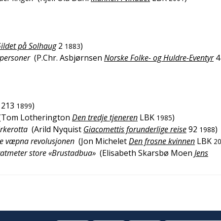
ildet på Solhaug
2
)
1883
 personer
(
P.Chr. Asbjørnsen
Norske Folke- og Huldre-Eventyr
4
213
)
1899
(
Tom Lotherington
Den tredje tjeneren
LBK
)
1985
irkerotta
(
Arild Nyquist
Giacomettis forunderlige reise
92
)
1988
ge væpna revolusjonen
(
Jon Michelet
Den frosne kvinnen
LBK
2
ratmeter store «Brustadbua»
(
Elisabeth Skarsbø Moen
Jens