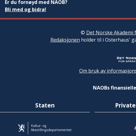
Er du fornøyd med NAOB?
Bli med og bidra!
©
Det Norske Akademi f
Redaksjonen
holder til i Osterhaus' g
Om bruk av informasjons
NAOBs finansielle
Staten
Private