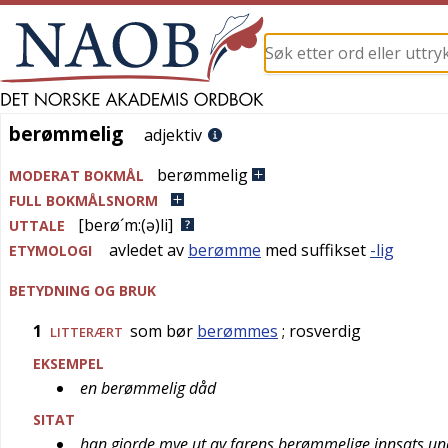
berømmelig
berømmelig
adjektiv
berømmelig
MODERAT BOKMÅL
FULL BOKMÅLSNORM
[berø´m:(ə)li]
UTTALE
avledet av
berømme
med suffikset
-lig
ETYMOLOGI
BETYDNING OG BRUK
1
som bør
berømmes
; rosverdig
LITTERÆRT
EKSEMPEL
en berømmelig dåd
SITAT
han gjorde mye ut av farens berømmelige innsats un