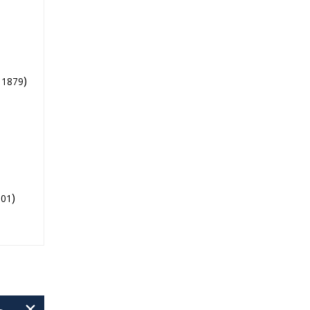
)
1879
)
001