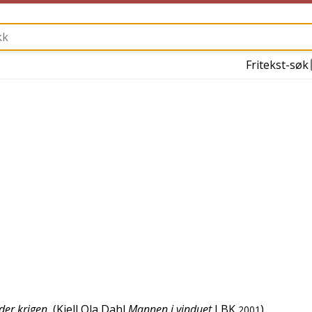
Fritekst-søk
der krigen
(
Kjell Ola Dahl
Mannen i vinduet
LBK
)
2001