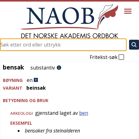
Fritekst-søk
bensak
bensak
substantiv
en
BØYNING
beinsak
VARIANT
BETYDNING OG BRUK
gjenstand laget av
ben
ARKEOLOGI
EKSEMPEL
bensaker fra steinalderen