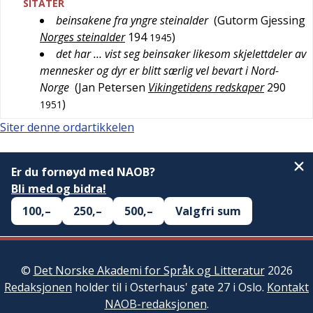
SITATER
beinsakene fra yngre steinalder
(
Gutorm Gjessing
Norges steinalder
194
)
1945
det har … vist seg beinsaker likesom skjelettdeler av
mennesker og dyr er blitt særlig vel bevart i Nord-
Norge
(
Jan Petersen
Vikingetidens redskaper
290
)
1951
Siter denne ordartikkelen
Er du fornøyd med NAOB?
Bli med og bidra!
100,–
250,–
500,–
Valgfri sum
©
Det Norske Akademi for Språk og Litteratur
2026
Redaksjonen
holder til i Osterhaus' gate 27 i Oslo.
Kontakt
NAOB-redaksjonen
.