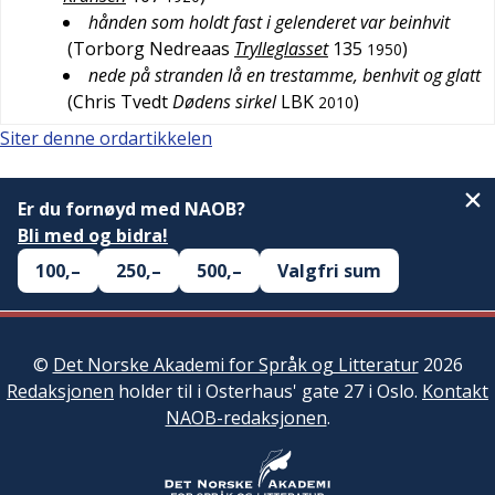
hånden som holdt fast i gelenderet var beinhvit
(
Torborg Nedreaas
Trylleglasset
135
)
1950
nede på stranden lå en trestamme, benhvit og glatt
(
Chris Tvedt
Dødens sirkel
LBK
)
2010
Siter denne ordartikkelen
Er du fornøyd med NAOB?
Bli med og bidra!
100,–
250,–
500,–
Valgfri sum
©
Det Norske Akademi for Språk og Litteratur
2026
Redaksjonen
holder til i Osterhaus' gate 27 i Oslo.
Kontakt
NAOB-redaksjonen
.