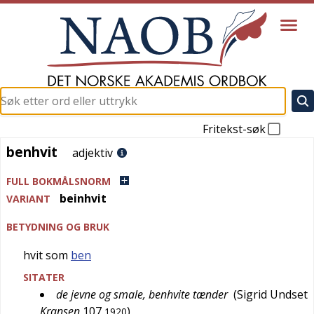
Fritekst-søk
benhvit
benhvit
adjektiv
FULL BOKMÅLSNORM
beinhvit
VARIANT
BETYDNING OG BRUK
hvit som
ben
SITATER
de jevne og smale, benhvite tænder
(
Sigrid Undset
Kransen
107
)
1920