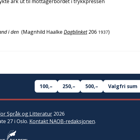
rykte ark ut til mottagerbordet i trykkpressen
and i den
(
Magnhild Haalke
Dagblinket
206
)
1937
100,–
250,–
500,–
Valgfri sum
or Språk og Litteratur
2026
ate 27 i Oslo.
Kontakt NAOB-redaksjonen
.