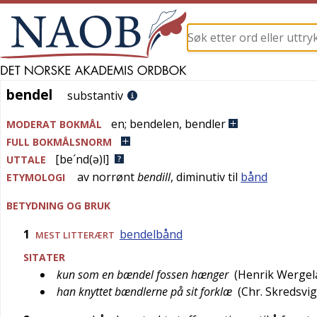
bendel
bendel
substantiv
en
;
bendelen
,
bendler
MODERAT BOKMÅL
FULL BOKMÅLSNORM
[be´nd(ə)l]
UTTALE
av
norrønt
bendill
, diminutiv til
bånd
ETYMOLOGI
BETYDNING OG BRUK
1
bendelbånd
MEST
LITTERÆRT
SITATER
kun som en bændel fossen hænger
(
Henrik Wergel
han knyttet bændlerne på sit forklæ
(
Chr. Skredsvig