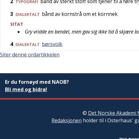
2
bånd av sterkt stoff som tjener til å føre t
TYPOGRAFI
3
bånd av kornstrå om et kornnek
DIALEKTALT
SITAT
Gry vridde en bendel, men gav sig ikke tid å skjære b
4
børsvolk
DIALEKTALT
Siter denne ordartikkelen
Er du fornøyd med NAOB?
Bli med og bidra!
©
Det Norske Akademi f
Redaksjonen
holder til i Osterhaus' g