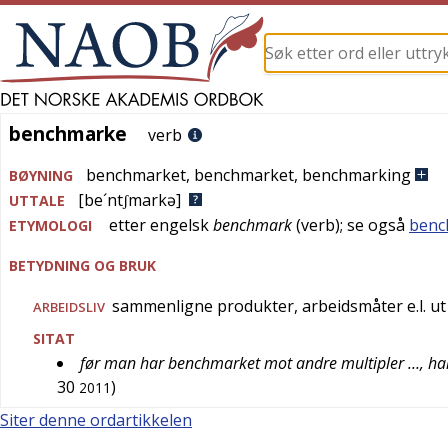
benchmarke
benchmarke
verb
benchmarket
,
benchmarket
,
benchmarking
BØYNING
[be´ntʃmarkə]
UTTALE
etter
engelsk
benchmark
(verb); se også
benc
ETYMOLOGI
BETYDNING OG BRUK
sammenligne produkter, arbeidsmåter e.l. ut f
ARBEIDSLIV
SITAT
før man har benchmarket mot andre multipler …, har
30
)
2011
Siter denne ordartikkelen