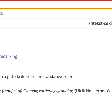
Fritekst-søk
hmarking
ra gitte kriterier eller standardverdier
 [man] et ufullstendig vurderingsgrunnlag
(
Ulrik Høisæther
Po