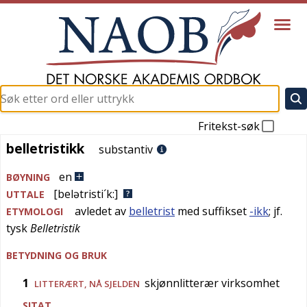
Fritekst-søk
belletristikk
belletristikk
substantiv
en
BØYNING
[belətristi´k:]
UTTALE
avledet av
belletrist
med suffikset
-ikk
; jf.
ETYMOLOGI
tysk
Belletristik
BETYDNING OG BRUK
1
skjønnlitterær virksomhet
LITTERÆRT
,
NÅ SJELDEN
SITAT