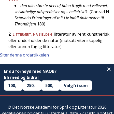
den allerstørste deel af tiden fragik med vellevnet,
selskabelige adspredelser og – belletristik
(
Conrad N.
Schwach
Erindringer af mit Liv indtil Ankomsten til
Throndhjem
180
)
2
litteratur av rent kunstnerisk
LITTERÆRT
,
NÅ SJELDEN
eller underholdende natur (motsatt vitenskapelig
eller annen faglig litteratur)
Siter denne ordartikkelen
Er du fornøyd med NAOB?
Bli med og bidra!
100,–
250,–
500,–
Valgfri sum
©
Det Norske Akademi for Språk og Litteratur
2026
Redaksjonen
holder til i Osterhaus' gate 27 i Oslo.
Kontakt