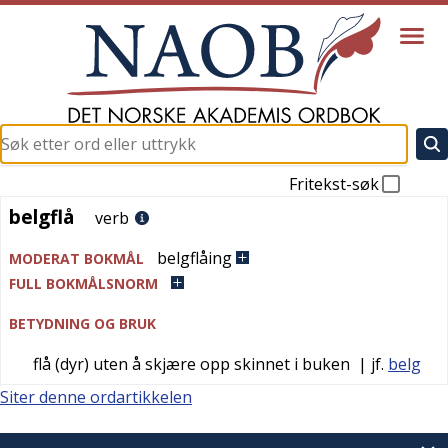
Fritekst-søk
belgflå
belgflå
verb
belgflåing
MODERAT BOKMÅL
FULL BOKMÅLSNORM
BETYDNING OG BRUK
flå (dyr) uten å skjære opp skinnet i buken
| jf.
belg
Siter denne ordartikkelen