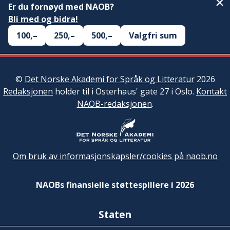
Er du fornøyd med NAOB?
Bli med og bidra!
100,–
250,–
500,–
Valgfri sum
©
Det Norske Akademi for Språk og Litteratur
2026
Redaksjonen
holder til i Osterhaus' gate 27 i Oslo.
Kontakt
NAOB-redaksjonen
.
Om bruk av informasjonskapsler/cookies på naob.no
NAOBs finansielle støttespillere i 2026
Staten