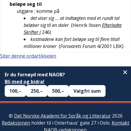
beløpe seg til
utgjøre
; komme på
det viser sig … at indtægten med et rundt tal
beløber sig til en daler
(
Henrik Ibsen
Efterladte
Skrifter I
246
)
kostnadene kan fort beløpe seg til flere titall
millioner kroner
(
Forsvarets Forum
4/2001
LBK
)
Siter denne ordartikkelen
Er du fornøyd med NAOB?
Bli med og bidra!
100,–
250,–
500,–
Valgfri sum
©
Det Norske Akademi for Språk og Litteratur
2026
Redaksjonen
holder til i Osterhaus' gate 27 i Oslo.
Kontakt
NAOB-redaksjonen
.