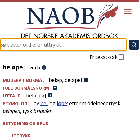
Fritekst-søk
beløpe
beløpe
verb
beløp
,
beløpet
MODERAT BOKMÅL
FULL BOKMÅLSNORM
[belø:´pə]
UTTALE
av
be-
og
løpe
; etter
middelnedertysk
ETYMOLOGI
belōpen
,
tysk
belaufen
BETYDNING OG BRUK
UTTRYKK