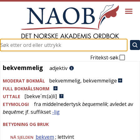
Fritekst-søk
bekvemmelig
bekvemmelig
adjektiv
bekvemmelig
,
bekvemmelige
MODERAT BOKMÅL
FULL BOKMÅLSNORM
[bekve´m:(ə)li]
UTTALE
fra
middelnedertysk
bequemelik
; avledet av
ETYMOLOGI
bequēme
; jf. suffikset
-lig
BETYDNING OG BRUK
bekvem
; lettvint
NÅ SJELDEN