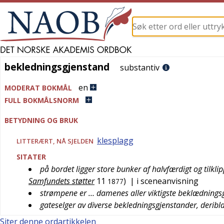
bekledningsgjenstand
bekledningsgjenstand
substantiv
en
MODERAT BOKMÅL
FULL BOKMÅLSNORM
BETYDNING OG BRUK
klesplagg
LITTERÆRT
,
NÅ SJELDEN
SITATER
på bordet ligger store bunker af halvfærdigt og tilk
Samfundets støtter
11
)
| i sceneanvisning
1877
strømpene er … damenes aller viktigste beklædnings
gateselger av diverse bekledningsgjenstander, deribl
Siter denne ordartikkelen