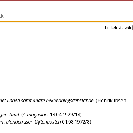
Fritekst-søk
lippet linned samt andre beklædningsgenstande
(
Henrik Ibsen
gjenstand
(
A-magasinet
13.04.1929/14
)
ant blondetruser
(
Aftenposten
01.08.1972/8
)