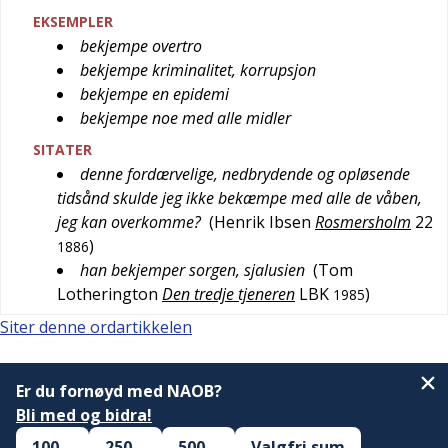
EKSEMPLER
bekjempe overtro
bekjempe kriminalitet, korrupsjon
bekjempe en epidemi
bekjempe noe med alle midler
SITATER
denne fordærvelige, nedbrydende og opløsende
tidsånd skulde jeg ikke bekæmpe med alle de våben,
jeg kan overkomme?
(
Henrik Ibsen
Rosmersholm
22
)
1886
han bekjemper sorgen, sjalusien
(
Tom
Lotherington
Den tredje tjeneren
LBK
)
1985
Siter denne ordartikkelen
Er du fornøyd med NAOB?
Bli med og bidra!
100,–
250,–
500,–
Valgfri sum