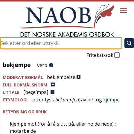
Fritekst-søk
bekjempe
bekjempe
verb
bekjempelse
MODERAT BOKMÅL
FULL BOKMÅLSNORM
[beçe´mpə]
UTTALE
etter
tysk
bekämpfen
; av
be-
og
kjempe
ETYMOLOGI
BETYDNING OG BRUK
kjempe mot (for å få slutt på, eller holde nede)
;
motarbeide