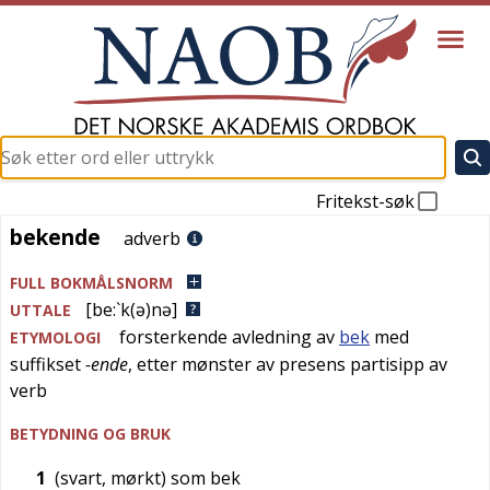
Fritekst-søk
bekende
bekende
adverb
FULL BOKMÅLSNORM
[be:`k(ə)nə]
UTTALE
forsterkende
avledning av
bek
med
ETYMOLOGI
suffikset
-ende
, etter mønster av presens partisipp av
verb
BETYDNING OG BRUK
1
(svart, mørkt) som bek