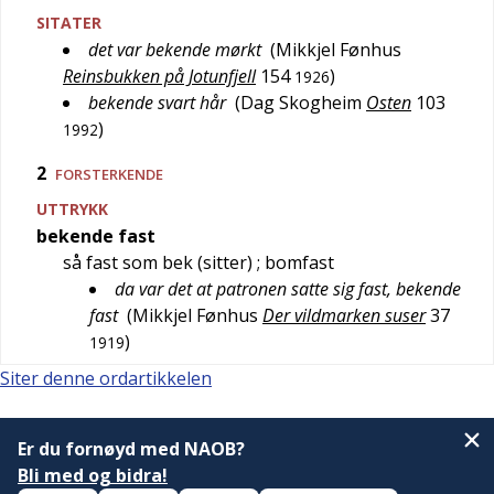
SITATER
det var bekende mørkt
(
Mikkjel Fønhus
Reinsbukken på Jotunfjell
154
)
1926
bekende svart hår
(
Dag Skogheim
Osten
103
)
1992
2
FORSTERKENDE
UTTRYKK
bekende fast
så fast som bek (sitter)
; bomfast
da var det at patronen satte sig fast, bekende
fast
(
Mikkjel Fønhus
Der vildmarken suser
37
)
1919
Siter denne ordartikkelen
Er du fornøyd med NAOB?
Bli med og bidra!