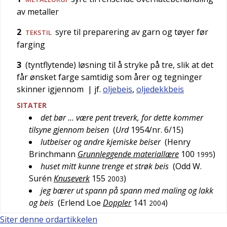
av metaller
2
syre til preparering av garn og tøyer før
TEKSTIL
farging
3
(tyntflytende) løsning til å stryke på tre, slik at det
får ønsket farge samtidig som årer og tegninger
skinner igjennom
| jf.
oljebeis
,
oljedekkbeis
SITATER
det bør … være pent treverk, for dette kommer
tilsyne gjennom beisen
(
Urd
1954/nr. 6/15
)
lutbeiser og andre kjemiske beiser
(
Henry
Brinchmann
Grunnleggende materiallære
100
)
1995
huset mitt kunne trenge et strøk beis
(
Odd W.
Surén
Knuseverk
155
)
2003
jeg bærer ut spann på spann med maling og lakk
og beis
(
Erlend Loe
Doppler
141
)
2004
Siter denne ordartikkelen