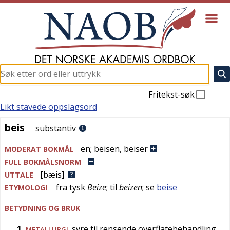
Fritekst-søk
Likt stavede oppslagsord
beis
beis
substantiv
en
;
beisen
,
beiser
MODERAT BOKMÅL
FULL BOKMÅLSNORM
[bæis]
UTTALE
fra
tysk
Beize
; til
beizen
; se
beise
ETYMOLOGI
BETYDNING OG BRUK
1
syre til rensende overflatebehandling
METALLURGI