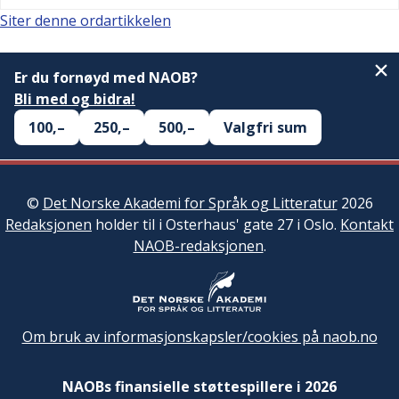
Siter denne ordartikkelen
Er du fornøyd med NAOB?
Bli med og bidra!
100,–
250,–
500,–
Valgfri sum
©
Det Norske Akademi for Språk og Litteratur
2026
Redaksjonen
holder til i Osterhaus' gate 27 i Oslo.
Kontakt
NAOB-redaksjonen
.
Om bruk av informasjonskapsler/cookies på naob.no
NAOBs finansielle støttespillere i 2026