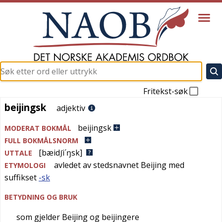
Fritekst-søk
beijingsk
beijingsk
adjektiv
beijingsk
MODERAT BOKMÅL
FULL BOKMÅLSNORM
[bæidʃi´ŋsk]
UTTALE
avledet av stedsnavnet Beijing med
ETYMOLOGI
suffikset
-sk
BETYDNING OG BRUK
som gjelder Beijing og beijingere