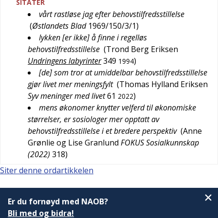
SITATER
vårt rastløse jag efter behovstilfredsstillelse
(
Østlandets Blad
1969/150/3/1
)
lykken [er ikke] å finne i regelløs
behovstilfredsstillelse
(
Trond Berg Eriksen
Undringens labyrinter
349
)
1994
[de] som tror at umiddelbar behovstilfredsstillelse
gjør livet mer meningsfylt
(
Thomas Hylland Eriksen
Syv meninger med livet
61
)
2022
mens økonomer knytter velferd til økonomiske
størrelser, er sosiologer mer opptatt av
behovstilfredsstillelse i et bredere perspektiv
(
Anne
Grønlie og Lise Granlund
FOKUS Sosialkunnskap
(2022)
318
)
Siter denne ordartikkelen
Er du fornøyd med NAOB?
Bli med og bidra!