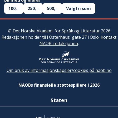
Bli med og bidra!
100,–
250,–
500,–
Valgfri sum
©
Det Norske Akademi for Språk og Litteratur
2026
Redaksjonen
holder til i Osterhaus' gate 27 i Oslo.
Kontakt
NAOB-redaksjonen
.
Om bruk av informasjonskapsler/cookies på naob.no
NAOBs finansielle støttespillere i 2026
Staten