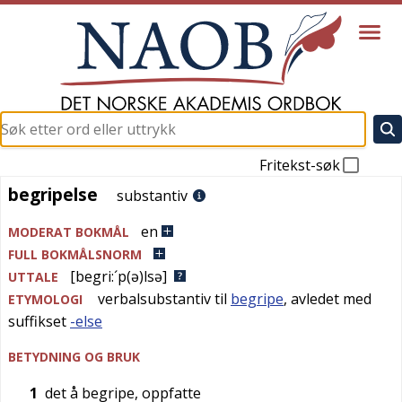
Fritekst-søk
begripelse
begripelse
substantiv
en
MODERAT BOKMÅL
FULL BOKMÅLSNORM
[begri:´p(ə)lsə]
UTTALE
verbalsubstantiv til
begripe
, avledet med
ETYMOLOGI
suffikset
-else
BETYDNING OG BRUK
1
det å begripe, oppfatte