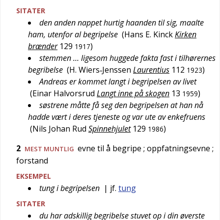
SITATER
den anden nappet hurtig haanden til sig, maalte
ham, utenfor al begripelse
(
Hans E. Kinck
Kirken
brænder
129
)
1917
stemmen … ligesom huggede fakta fast i tilhørernes
begribelse
(
H. Wiers‑Jenssen
Laurentius
112
)
1923
Andreas er kommet langt i begripelsen av livet
(
Einar Halvorsrud
Langt inne på skogen
13
)
1959
søstrene måtte få seg den begripelsen at han nå
hadde vært i deres tjeneste og var ute av enkefruens
(
Nils Johan Rud
Spinnehjulet
129
)
1986
2
evne til å begripe
; oppfatningsevne
;
MEST
MUNTLIG
forstand
EKSEMPEL
tung i begripelsen
| jf.
tung
SITATER
du har adskillig begribelse stuvet op i din øverste