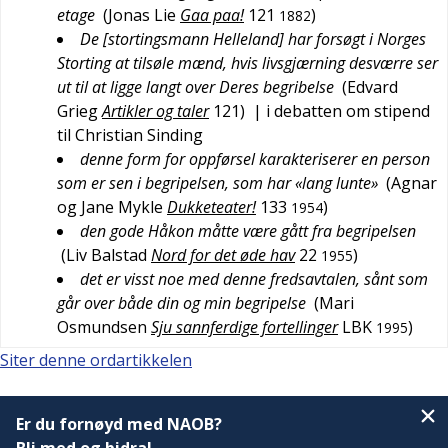
etage
(
Jonas Lie
Gaa paa!
121
)
1882
De [stortingsmann Helleland] har forsøgt i Norges
Storting at tilsøle mænd, hvis livsgjærning desværre ser
ut til at ligge langt over Deres begribelse
(
Edvard
Grieg
Artikler og taler
121
)
| i debatten om stipend
til Christian Sinding
denne form for oppførsel karakteriserer en person
som er sen i begripelsen, som har «lang lunte»
(
Agnar
og Jane Mykle
Dukketeater!
133
)
1954
den gode Håkon måtte være gått fra begripelsen
(
Liv Balstad
Nord for det øde hav
22
)
1955
det er visst noe med denne fredsavtalen, sånt som
går over både din og min begripelse
(
Mari
Osmundsen
Sju sannferdige fortellinger
LBK
)
1995
Siter denne ordartikkelen
Er du fornøyd med NAOB?