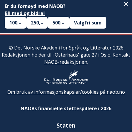
Er du fornøyd med NAOB?
Bli med og bidra!
100,–
250,–
500,–
Valgfri sum
©
Det Norske Akademi for Språk og Litteratur
2026
Redaksjonen
holder til i Osterhaus' gate 27 i Oslo.
Kontakt
NAOB-redaksjonen
.
Om bruk av informasjonskapsler/cookies på naob.no
NAOBs finansielle støttespillere i 2026
Staten