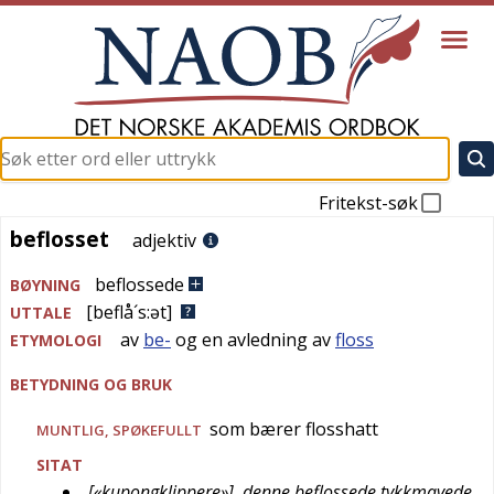
Fritekst-søk
beflosset
beflosset
adjektiv
beflossede
BØYNING
[beflå´s:ət]
UTTALE
av
be-
og en avledning av
floss
ETYMOLOGI
BETYDNING OG BRUK
som bærer flosshatt
MUNTLIG
,
SPØKEFULLT
SITAT
[«kupongklippere»], denne beflossede tykkmavede