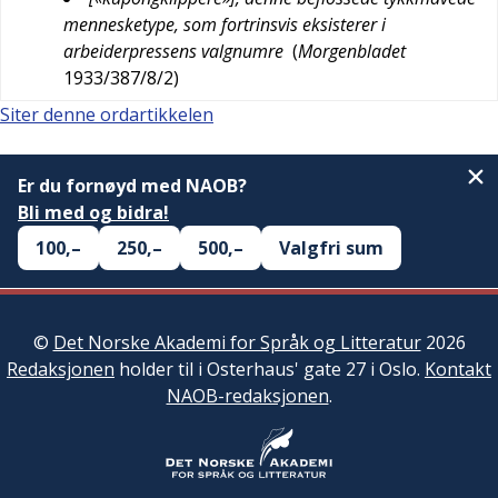
mennesketype, som fortrinsvis eksisterer i
arbeiderpressens valgnumre
(
Morgenbladet
1933/387/8/2
)
Siter denne ordartikkelen
Er du fornøyd med NAOB?
Bli med og bidra!
100,–
250,–
500,–
Valgfri sum
©
Det Norske Akademi for Språk og Litteratur
2026
Redaksjonen
holder til i Osterhaus' gate 27 i Oslo.
Kontakt
NAOB-redaksjonen
.