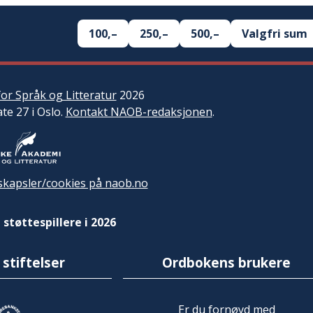
100,–
250,–
500,–
Valgfri sum
or Språk og Litteratur
2026
ate 27 i Oslo.
Kontakt NAOB-redaksjonen
.
kapsler/cookies på naob.no
 støttespillere i 2026
 stiftelser
Ordbokens brukere
Er du fornøyd med