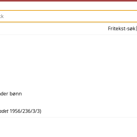
Fritekst-søk
under bønn
adet
1956/236/3/3
)