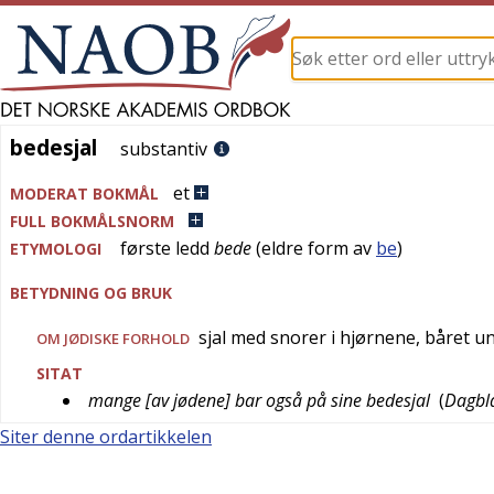
bedesjal
bedesjal
substantiv
et
MODERAT BOKMÅL
FULL BOKMÅLSNORM
første ledd
bede
(eldre form av
be
)
ETYMOLOGI
BETYDNING OG BRUK
sjal med snorer i hjørnene, båret 
OM JØDISKE FORHOLD
SITAT
mange [av jødene] bar også på sine bedesjal
(
Dagbl
Siter denne ordartikkelen