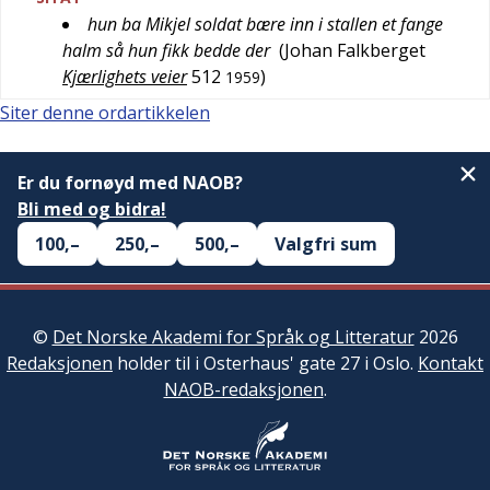
hun ba Mikjel soldat bære inn i stallen et fange
halm så hun fikk bedde der
(
Johan Falkberget
Kjærlighets veier
512
)
1959
Siter denne ordartikkelen
Er du fornøyd med NAOB?
Bli med og bidra!
100,–
250,–
500,–
Valgfri sum
©
Det Norske Akademi for Språk og Litteratur
2026
Redaksjonen
holder til i Osterhaus' gate 27 i Oslo.
Kontakt
NAOB-redaksjonen
.