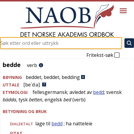
Fritekst-søk
bedde
bedde
verb
beddet
,
beddet
,
bedding
BØYNING
[be`d:ə]
UTTALE
fellesgermansk
; avledet av
bedd
;
svensk
ETYMOLOGI
bädda
,
tysk
betten
,
engelsk
bed
(verb)
BETYDNING OG BRUK
lage til
bedd
; ha natteleie
DIALEKTALT
SITAT