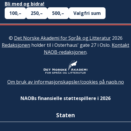
Bli med og bidra!
100,–
250,–
500,–
Valgfri sum
©
Det Norske Akademi for Språk og Litteratur
2026
Redaksjonen
holder til i Osterhaus' gate 27 i Oslo.
Kontakt
NAOB-redaksjonen
.
Om bruk av informasjonskapsler/cookies på naob.no
NAOBs finansielle støttespillere i 2026
Staten