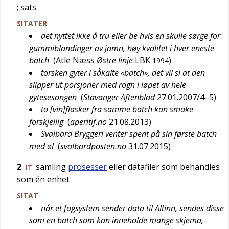
; sats
SITATER
det nyttet ikke å tru eller be hvis en skulle sørge for
gummiblandinger av jamn, høy kvalitet i hver eneste
batch
(
Atle Næss
Østre linje
LBK
)
1994
torsken gyter i såkalte «batch», det vil si at den
slipper ut porsjoner med rogn i løpet av hele
gytesesongen
(
Stavanger Aftenblad
27.01.2007/4–5
)
to [vin]flasker fra samme batch kan smake
forskjellig
(
aperitif.no
21.08.2013
)
Svalbard Bryggeri venter spent på sin første batch
med øl
(
svalbardposten.no
31.07.2015
)
2
samling
prosesser
eller datafiler som behandles
IT
som én enhet
SITAT
når et fagsystem sender data til Altinn, sendes disse
som en batch som kan inneholde mange skjema,