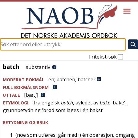
Fritekst-søk
batch
batch
substantiv
en
;
batchen
,
batcher
MODERAT BOKMÅL
FULL BOKMÅLSNORM
[bætʃ]
UTTALE
fra
engelsk
batch
, avledet av
bake
'
bake
',
ETYMOLOGI
grunnbetydning '
brød som lages i én bakst
'
BETYDNING OG BRUK
1
(noe som utføres, går med i) én operasjon, omgang