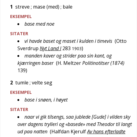
1
streve
; mase (med)
; bale
EKSEMPEL
base med noe
SITATER
vi havde baset og maset i kulden i timevis
(
Otto
Sverdrup
Nyt Land I
283
)
1903
manden kaver og strider paa sin kant, og
kjærringen baser
(
H. Meltzer
Politinotitser (1874)
139
)
2
tumle
; velte seg
EKSEMPEL
base i snøen, i høyet
SITATER
naar vi gik tilsengs, saa jublede [Gude] i vilden sky
over dagens trylleri og «basede» med Theodor til langt
ud paa natten
(
Halfdan Kjerulf
Av hans efterladte