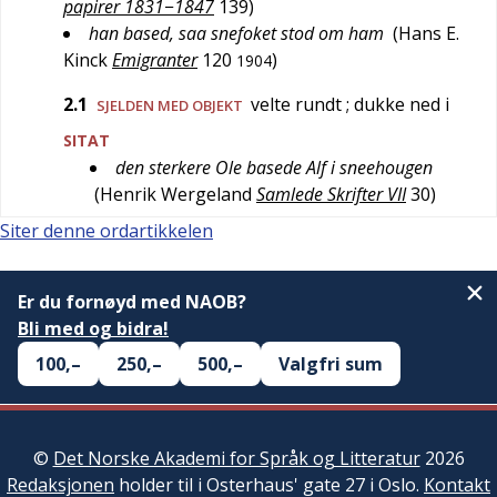
papirer 1831−1847
139
)
han based, saa snefoket stod om ham
(
Hans E.
Kinck
Emigranter
120
)
1904
2.1
velte rundt
; dukke ned i
SJELDEN
MED OBJEKT
SITAT
den sterkere Ole basede Alf i sneehougen
(
Henrik Wergeland
Samlede Skrifter VII
30
)
Siter denne ordartikkelen
Er du fornøyd med NAOB?
Bli med og bidra!
100,–
250,–
500,–
Valgfri sum
©
Det Norske Akademi for Språk og Litteratur
2026
Redaksjonen
holder til i Osterhaus' gate 27 i Oslo.
Kontakt