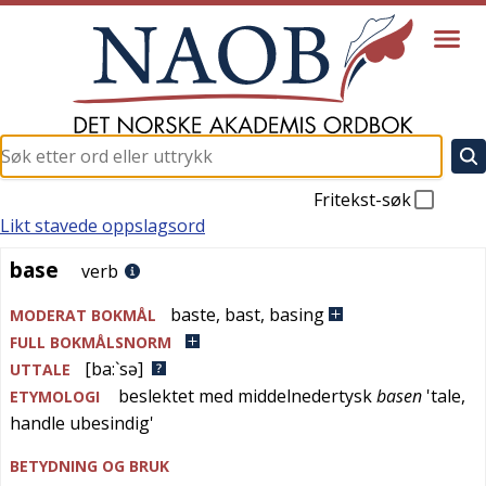
Fritekst-søk
Likt stavede oppslagsord
base
base
verb
baste
,
bast
,
basing
MODERAT BOKMÅL
FULL BOKMÅLSNORM
[ba:`sə]
UTTALE
beslektet med
middelnedertysk
basen
'
tale,
ETYMOLOGI
handle ubesindig
'
BETYDNING OG BRUK