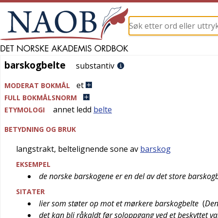
barskogbelte
barskogbelte
substantiv
et
MODERAT BOKMÅL
FULL BOKMÅLSNORM
annet ledd
belte
ETYMOLOGI
BETYDNING OG BRUK
langstrakt, beltelignende sone av
barskog
EKSEMPEL
de norske barskogene er en del av det store barskogb
SITATER
lier som støter op mot et mørkere barskogbelte
(
Den
det kan bli råkaldt før soloppgang ved et beskyttet v