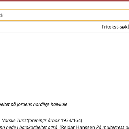
Fritekst-søk
eltet på jordens nordlige halvkule
 Norske Turistforenings årbok
1934/164
)
ann nede i barskogbeltet også
(
Reidar Hanssen
På multegress og