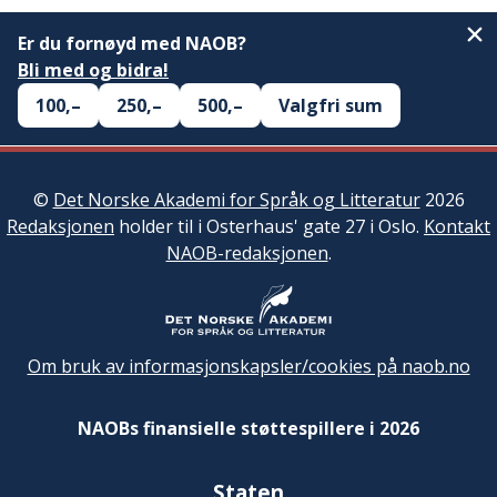
Er du fornøyd med NAOB?
Bli med og bidra!
100,–
250,–
500,–
Valgfri sum
©
Det Norske Akademi for Språk og Litteratur
2026
Redaksjonen
holder til i Osterhaus' gate 27 i Oslo.
Kontakt
NAOB-redaksjonen
.
Om bruk av informasjonskapsler/cookies på naob.no
NAOBs finansielle støttespillere i 2026
Staten