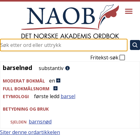
Fritekst-søk
barselnød
barselnød
substantiv
en
MODERAT BOKMÅL
FULL BOKMÅLSNORM
første ledd
barsel
ETYMOLOGI
BETYDNING OG BRUK
barnsnød
SJELDEN
Siter denne ordartikkelen