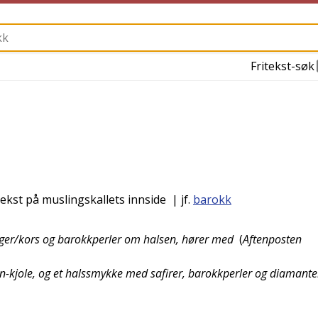
Fritekst-søk
st på muslingskallets innside
| jf.
barokk
inger/kors og barokkperler om halsen, hører med
(
Aftenposten
fon-kjole, og et halssmykke med safirer, barokkperler og diamante