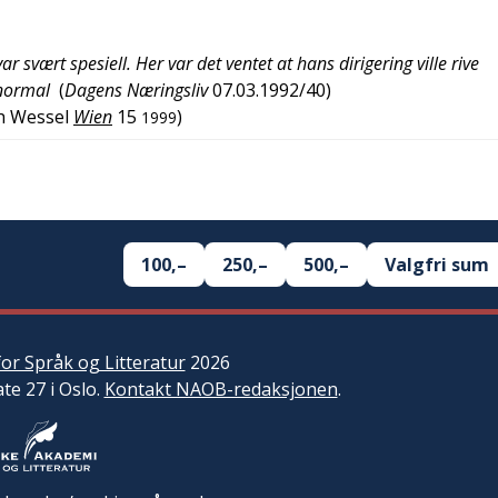
ar svært spesiell. Her var det ventet at hans dirigering ville rive
 normal
(
Dagens Næringsliv
07.03.1992/40
)
h Wessel
Wien
15
)
1999
100,–
250,–
500,–
Valgfri sum
or Språk og Litteratur
2026
ate 27 i Oslo.
Kontakt NAOB-redaksjonen
.