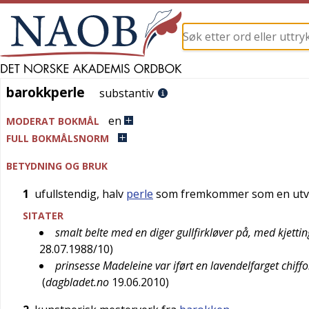
barokkperle
barokkperle
substantiv
en
MODERAT BOKMÅL
FULL BOKMÅLSNORM
BETYDNING OG BRUK
1
ufullstendig, halv
perle
som fremkommer som en utvek
SITATER
smalt belte med en diger gullfirkløver på, med kjett
28.07.1988/10
)
prinsesse Madeleine var iført en lavendelfarget chif
(
dagbladet.no
19.06.2010
)