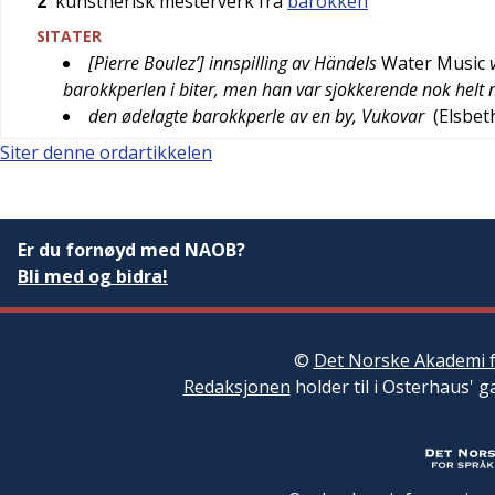
2
kunstnerisk mesterverk fra
barokken
SITATER
[Pierre Boulez’] innspilling av Händels
Water Music
v
barokkperlen i biter, men han var sjokkerende nok helt
den ødelagte barokkperle av en by, Vukovar
(
Elsbet
Siter denne ordartikkelen
Er du fornøyd med NAOB?
Bli med og bidra!
©
Det Norske Akademi f
Redaksjonen
holder til i Osterhaus' g