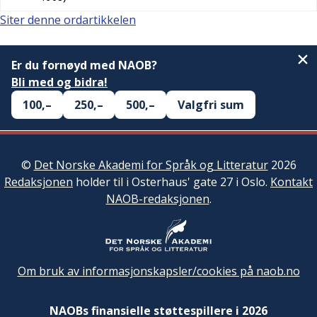
Siter denne ordartikkelen
Er du fornøyd med NAOB?
Bli med og bidra!
100,–
250,–
500,–
Valgfri sum
©
Det Norske Akademi for Språk og Litteratur
2026
Redaksjonen
holder til i Osterhaus' gate 27 i Oslo.
Kontakt
NAOB-redaksjonen
.
Om bruk av informasjonskapsler/cookies på naob.no
NAOBs finansielle støttespillere i 2026