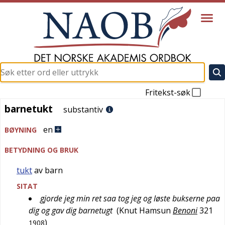
Fritekst-søk
barnetukt
barnetukt
substantiv
en
BØYNING
BETYDNING OG BRUK
tukt
av barn
SITAT
gjorde jeg min ret saa tog jeg og løste bukserne paa
dig og gav dig barnetugt
(
Knut Hamsun
Benoni
321
)
1908