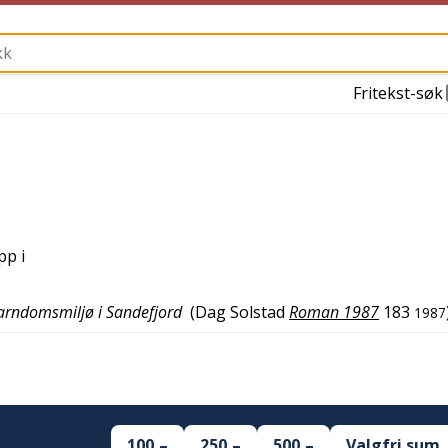
Fritekst-søk
pp i
 barndomsmiljø i Sandefjord
(
Dag Solstad
Roman 1987
183
1987
100,–
250,–
500,–
Valgfri sum