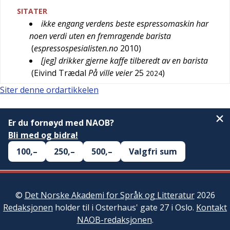
SITATER
ikke engang verdens beste espressomaskin har
noen verdi uten en fremragende barista
(
espressospesialisten.no
2010
)
[jeg] drikker gjerne kaffe tilberedt av en barista
(
Eivind Trædal
På ville veier
25
)
2024
Siter denne ordartikkelen
Er du fornøyd med NAOB?
Bli med og bidra!
100,–
250,–
500,–
Valgfri sum
©
Det Norske Akademi for Språk og Litteratur
2026
Redaksjonen
holder til i Osterhaus' gate 27 i Oslo.
Kontakt
NAOB-redaksjonen
.