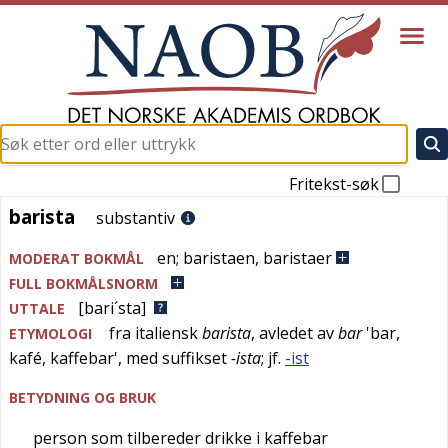
Fritekst-søk
barista
barista
substantiv
en
;
baristaen
,
baristaer
MODERAT BOKMÅL
FULL BOKMÅLSNORM
[bari´sta]
UTTALE
fra
italiensk
barista
, avledet av
bar
'
bar,
ETYMOLOGI
kafé, kaffebar
', med suffikset
-ista
; jf.
-ist
BETYDNING OG BRUK
person som tilbereder drikke i kaffebar